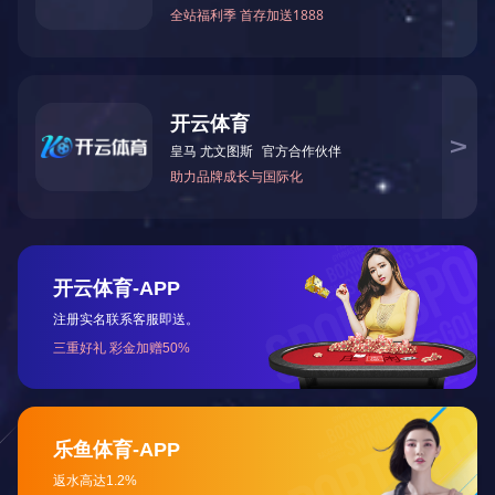
电话咨询
开云手机网-开云(中国)
型号：GH-30A