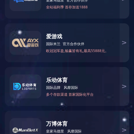
低温恒温油槽
型号：ZC-22Q