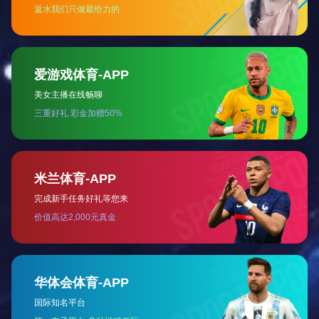
超级恒温油槽
型号：SC-15